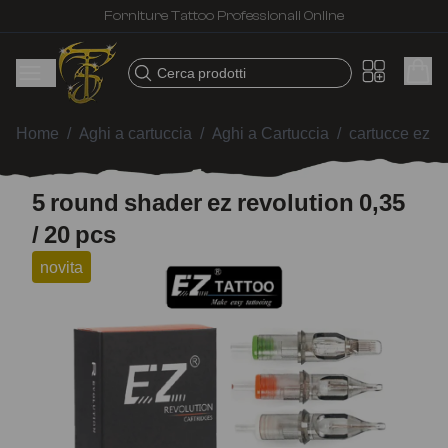
Forniture Tattoo Professionali Online
Cerca prodotti
Home
/
Aghi a cartuccia
/
Aghi a Cartuccia
/
cartucce ez re
5 round shader ez revolution 0,35
/ 20 pcs
novita