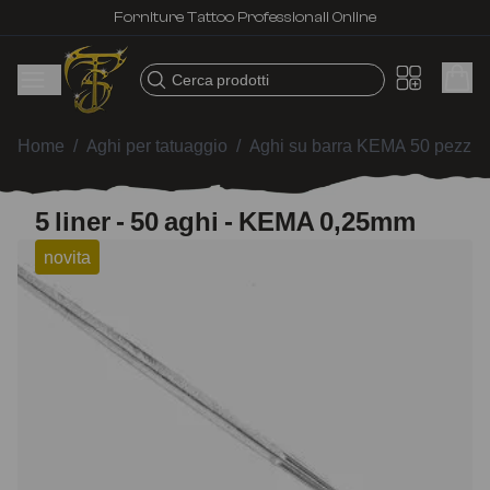
Forniture Tattoo Professionali Online
Cerca prodotti
Home
/
Aghi per tatuaggio
/
Aghi su barra KEMA 50 pezzi
/
5 liner - 50 aghi - KEMA 0,25mm
novita