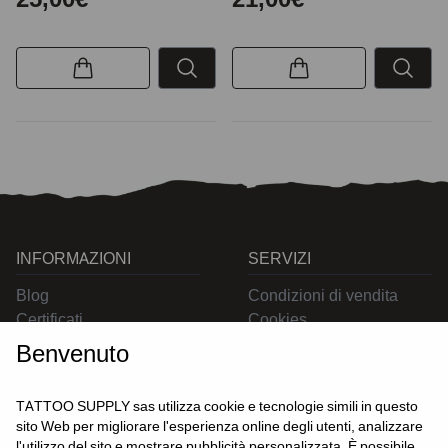
INFORMAZIONI
SERVIZI
Blog
Condizioni di vendita
Certificati
Cookies
Contatti
Privacy
Benvenuto
Resi
Spedizioni
TATTOO SUPPLY sas utilizza cookie e tecnologie simili in questo
sito Web per migliorare l'esperienza online degli utenti, analizzare
l'utilizzo del sito e mostrare pubblicità personalizzata. È possibile