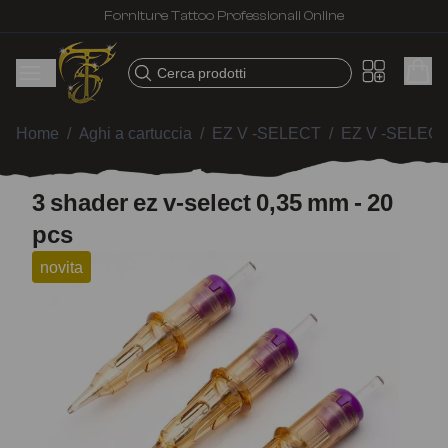
Forniture Tattoo Professionali Online
Cerca prodotti
Home
/
Aghi a cartuccia
/
EZ V -SELECT
/
EZ V -SELECT
3 shader ez v-select 0,35 mm - 20
pcs
novita