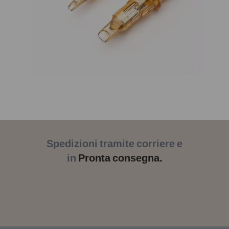
Spedizioni tramite corriere e
in
Pronta consegna.