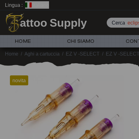
Lingua :
Italiano
attoo Supply
Cerca
eclip
HOME
CHI SIAMO
CON
Home
/
Aghi a cartuccia
/
EZ V -SELECT
/
EZ V -SELECT
novita