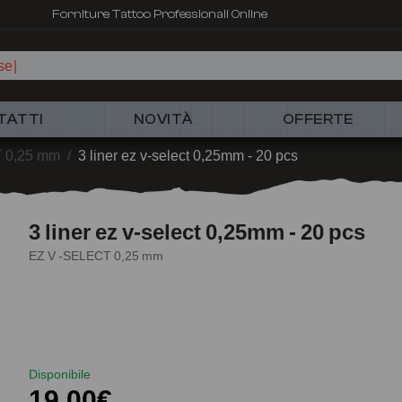
Forniture Tattoo Professionali Online
se
TATTI
NOVITÀ
OFFERTE
 0,25 mm
/
3 liner ez v-select 0,25mm - 20 pcs
3 liner ez v-select 0,25mm - 20 pcs
EZ V -SELECT 0,25 mm
Disponibile
19,00€