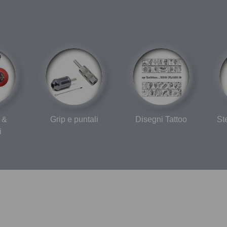
 &
Grip e puntali
Disegni Tattoo
St
i