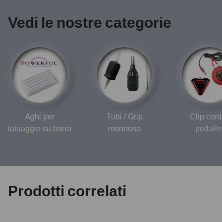
Vedi le nostre categorie
Aghi per
Tubi / Grip
Clip cord
tatuaggio su barra
monouso
pedalin
Prodotti correlati