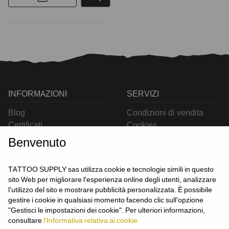
INFORMAZIONI
SERVIZI
Blog
Condizioni di vendita
Certificati
Cookies
Contatti
Privacy
Benvenuto
Resi
Spedizioni
TATTOO SUPPLY sas utilizza cookie e tecnologie simili in questo
sito Web per migliorare l'esperienza online degli utenti, analizzare
l'utilizzo del sito e mostrare pubblicità personalizzata. È possibile
CONTATTACI
gestire i cookie in qualsiasi momento facendo clic sull'opzione
UTENTE
"Gestisci le impostazioni dei cookie". Per ulteriori informazioni,
Login
consultare
l'Informativa relativa ai cookie.