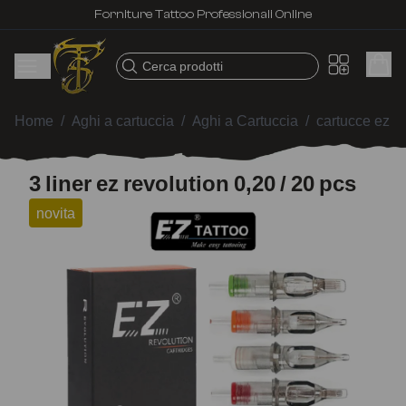
Forniture Tattoo Professionali Online
Cerca prodotti
Home
/
Aghi a cartuccia
/
Aghi a Cartuccia
/
cartucce ez re
3 liner ez revolution 0,20 / 20 pcs
novita