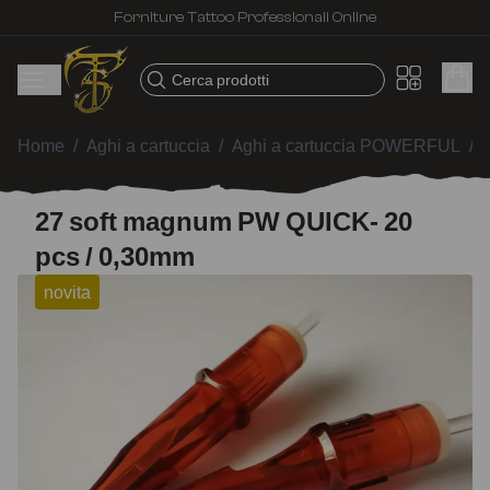
Spedizione veloce – Prodotti selezionati per tatuatori
Cerca prodotti
Home
/
Aghi a cartuccia
/
Aghi a cartuccia POWERFUL
/
27 soft magnum PW QUICK- 20
pcs / 0,30mm
novita