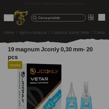
Spedizione veloce – Prodotti selezionati per tatuatori
Cerca prodotti
Home
/
Aghi a cartuccia
/
Cartucce Jconly Vetar
/
Cartucc
19 magnum Jconly 0,30 mm- 20
pcs
novita