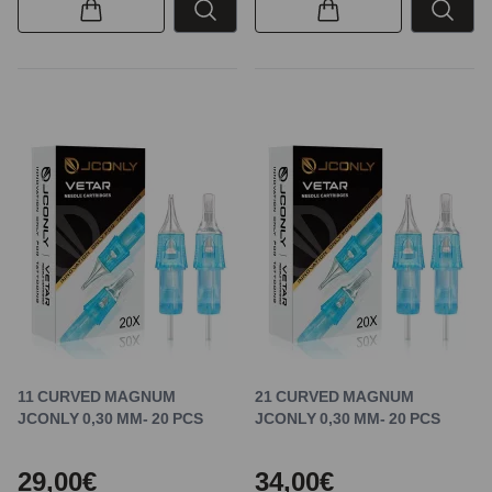
11 CURVED MAGNUM
21 CURVED MAGNUM
JCONLY 0,30 MM- 20 PCS
JCONLY 0,30 MM- 20 PCS
29,00€
34,00€