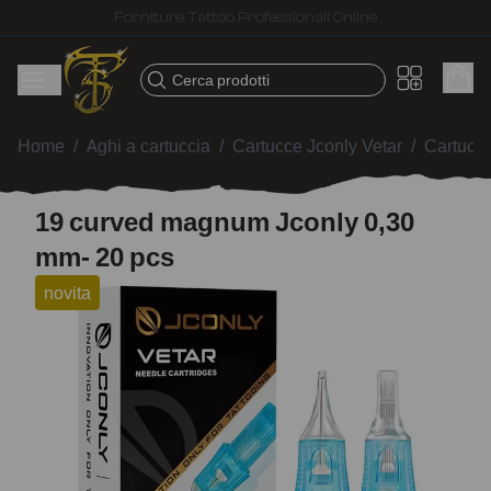
Spedizione veloce – Prodotti selezionati per tatuatori
Cerca prodotti
Home
/
Aghi a cartuccia
/
Cartucce Jconly Vetar
/
Cartucc
19 curved magnum Jconly 0,30
mm- 20 pcs
novita