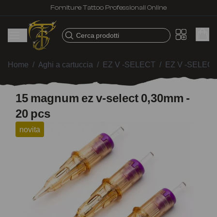
Forniture Tattoo Professionali Online
Cerca prodotti
Home
/
Aghi a cartuccia
/
EZ V -SELECT
/
EZ V -SELECT
15 magnum ez v-select 0,30mm -
20 pcs
novita