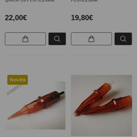
22,00€
19,80€
Novità