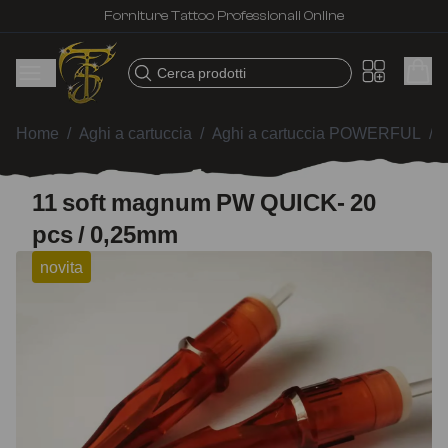
Forniture Tattoo Professionali Online
Cerca prodotti
Home
/
Aghi a cartuccia
/
Aghi a cartuccia POWERFUL
/
11 soft magnum PW QUICK- 20
pcs / 0,25mm
novita