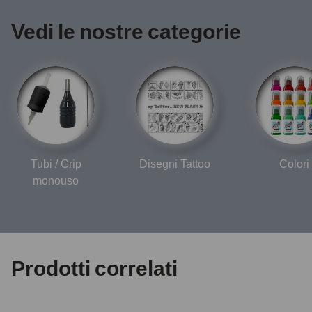
Vedi le nostre categorie
Tubi / Grip
Disegni Tattoo
Colori
monouso
Prodotti correlati