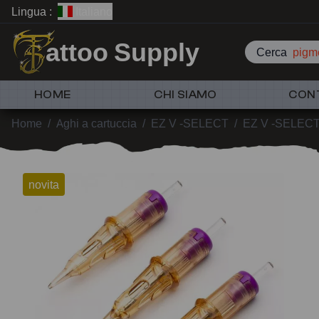
Lingua :
Italiano
attoo Supply
Cerca
pigme
HOME
CHI SIAMO
CON
Home
/
Aghi a cartuccia
/
EZ V -SELECT
/
EZ V -SELECT
novita