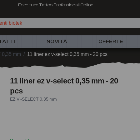
Forniture Tattoo Professionali Online
nti biotek
TATTI
NOVITÀ
OFFERTE
 0,35 mm
/
11 liner ez v-select 0,35 mm - 20 pcs
11 liner ez v-select 0,35 mm - 20
pcs
EZ V -SELECT 0,35 mm