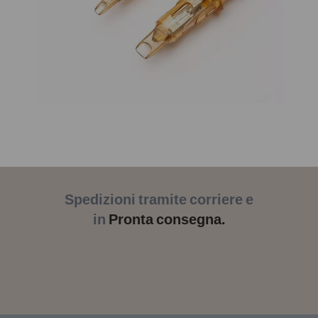
Spedizioni tramite corriere e
in
Pronta consegna.