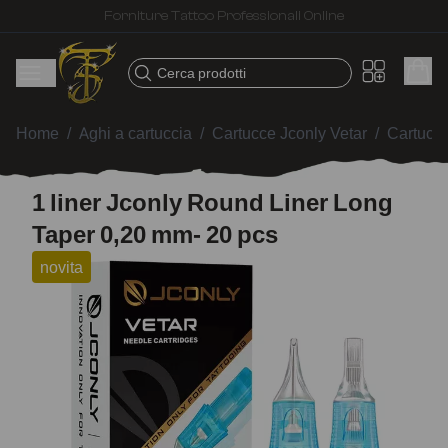
Spedizione veloce – Prodotti selezionati per tatuatori
Cerca prodotti
Home
/
Aghi a cartuccia
/
Cartucce Jconly Vetar
/
Cartucc
1 liner Jconly Round Liner Long
Taper 0,20 mm- 20 pcs
novita