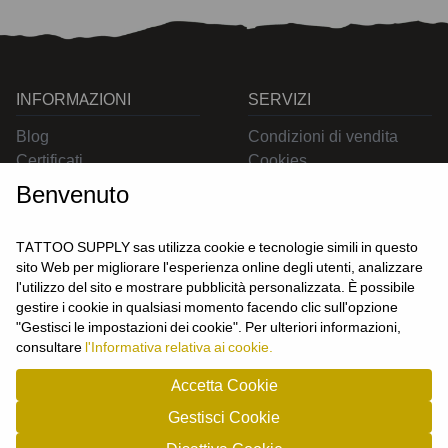
INFORMAZIONI
SERVIZI
Blog
Condizioni di vendita
Certificati
Cookies
Contatti
Privacy
Benvenuto
Resi
Spedizioni
TATTOO SUPPLY sas utilizza cookie e tecnologie simili in questo
sito Web per migliorare l'esperienza online degli utenti, analizzare
l'utilizzo del sito e mostrare pubblicità personalizzata. È possibile
CONTATTACI
gestire i cookie in qualsiasi momento facendo clic sull'opzione
UTENTE
"Gestisci le impostazioni dei cookie". Per ulteriori informazioni,
Login
consultare
l'Informativa relativa ai cookie.
Registrati
Accetta Cookie
Gestisci Cookie
TATTOO SUPPLY s.a.s. - P.zza Carletti 3c/1 10034 - Chivasso (TO) - Italy -