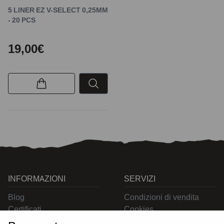
5 LINER EZ V-SELECT 0,25MM
- 20 PCS
19,00€
INFORMAZIONI
SERVIZI
Blog
Condizioni di vendita
Certificati
Cookies
Contatti
Privacy