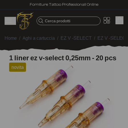
Forniture Tattoo Professionali Online
Cerca prodotti
Home
/
Aghi a cartuccia
/
EZ V -SELECT
/
EZ V -SELECT
1 liner ez v-select 0,25mm - 20 pcs
novita