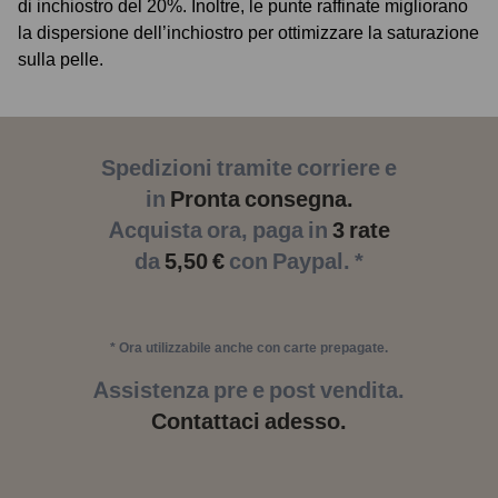
di inchiostro del 20%. Inoltre, le punte raffinate migliorano
la dispersione dell’inchiostro per ottimizzare la saturazione
sulla pelle.
Spedizioni tramite corriere e
in
Pronta consegna.
Acquista ora, paga in
3 rate
da
5,50 €
con Paypal. *
* Ora utilizzabile anche con carte prepagate.
Assistenza pre e post vendita.
Contattaci adesso.