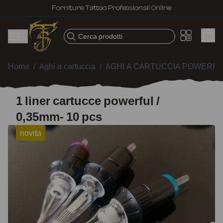
Forniture Tattoo Professionali Online
Cerca prodotti
Home
/
Aghi a cartuccia
/
AGHI A CARTUCCIA POWERF
1 liner cartucce powerful /
0,35mm- 10 pcs
novita