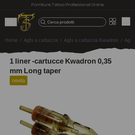
Forniture Tattoo Professionali Online
Cerca prodotti
Home
/
Aghi a cartuccia
/
Aghi a cartuccia Kwadron
/
Aghi
1 liner -cartucce Kwadron 0,35
mm Long taper
novita