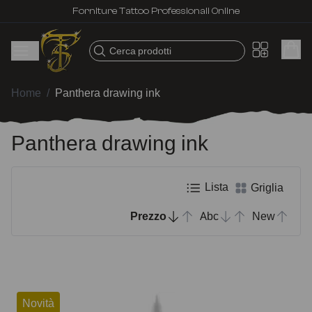
Forniture Tattoo Professionali Online
Cerca prodotti
Home
/
Panthera drawing ink
Panthera drawing ink
Lista
Griglia
Prezzo
Abc
New
Novità