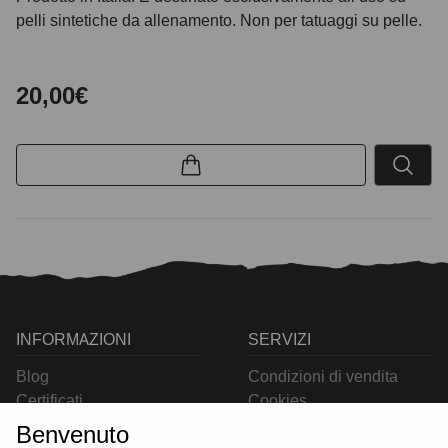
pelli sintetiche da allenamento. Non per tatuaggi su pelle.
20,00€
INFORMAZIONI
SERVIZI
Blog
Condizioni di vendita
Certificati
Cookies
Contatti
Privacy
Benvenuto