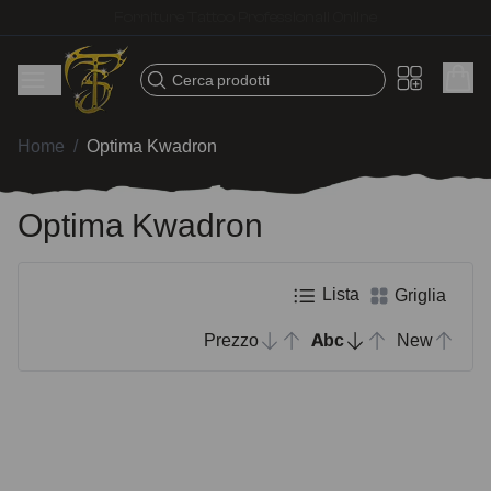
Spedizione veloce – Prodotti selezionati per tatuatori
Cerca prodotti
Home
/
Optima Kwadron
Optima Kwadron
Lista
Griglia
Prezzo
Abc
New