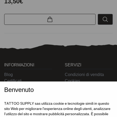
13,50€
INFORMAZIONI
SERVIZI
Blog
Condizioni di vendita
Certificati
Cookies
Contatti
Privacy
Benvenuto
Resi
Spedizioni
TATTOO SUPPLY sas utilizza cookie e tecnologie simili in questo
sito Web per migliorare l'esperienza online degli utenti, analizzare
l'utilizzo del sito e mostrare pubblicità personalizzata. È possibile