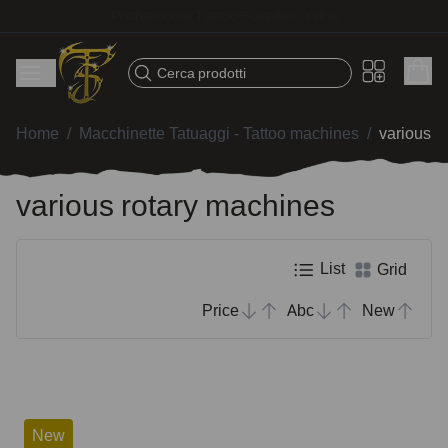
Fast shipping – Products selected for tattoo artists
Cerca prodotti
Home
/
Macchinette Tatuaggi - Tattoo machines
/
various r
various rotary machines
List
Grid
Price
Abc
New
New