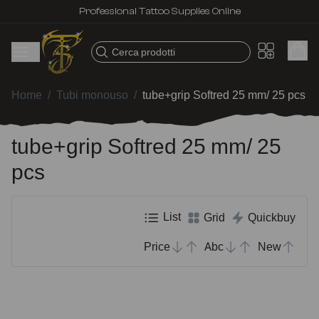
Professional Tattoo Supplies Online
Cerca prodotti
Home
/
Tubi monouso
/
tube+grip Softred 25 mm/ 25 pcs
tube+grip Softred 25 mm/ 25
pcs
List
Grid
Quickbuy
Price
Abc
New