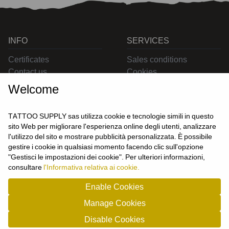
INFO
SERVICES
Certificates
Sales conditions
Contact us
Cookies
Privacy
Welcome
Returns
Delivering
TATTOO SUPPLY sas utilizza cookie e tecnologie simili in questo
sito Web per migliorare l'esperienza online degli utenti, analizzare
l'utilizzo del sito e mostrare pubblicità personalizzata. È possibile
CONTACT US
gestire i cookie in qualsiasi momento facendo clic sull'opzione
USER
"Gestisci le impostazioni dei cookie". Per ulteriori informazioni,
Login
consultare
l'Informativa relativa ai cookie.
Join us
Enable Cookies
Manage Cookies
TATTOO SUPPLY s.a.s. - P.zza Carletti 3c/1 10034 - Chivasso (TO) - Italy -
Disable Cookies
tel: 0119101326 - P.Iva/cf: 09963530010