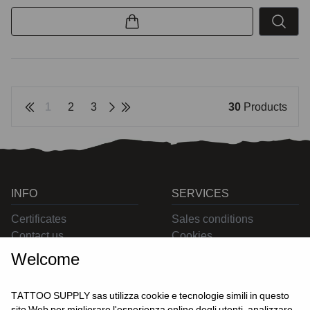
1
2
3
30
Products
INFO
SERVICES
Certificates
Sales conditions
Contact us
Cookies
Privacy
Welcome
Returns
Delivering
TATTOO SUPPLY sas utilizza cookie e tecnologie simili in questo
sito Web per migliorare l'esperienza online degli utenti, analizzare