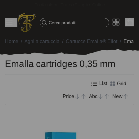
Fast shipping – Products selected for tattoo artists
Cerca prodotti
Home
/
Aghi a cartuccia
/
Cartucce Emalla® Eliot
/
Emalla
Emalla cartridges 0,35 mm
List
Grid
Price
Abc
New