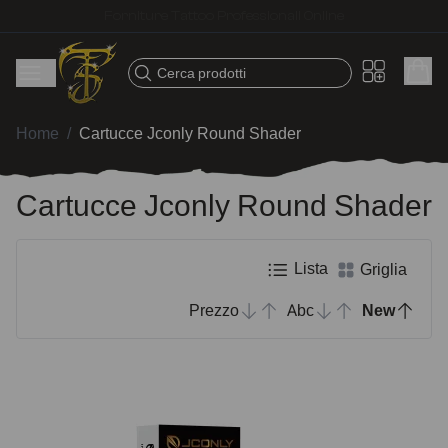
Spedizione veloce – Prodotti selezionati per tatuatori
Cerca prodotti
Home
/
Cartucce Jconly Round Shader
Cartucce Jconly Round Shader
Lista
Griglia
Prezzo
Abc
New