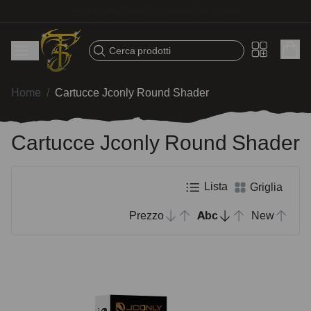
Spedizione veloce – Prodotti selezionati per tatuatori
Cerca prodotti
Home
/
Cartucce Jconly Round Shader
Cartucce Jconly Round Shader
Lista
Griglia
Prezzo
Abc
New