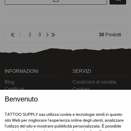
1
2
3
30
Prodotti
INFORMAZIONI
SERVIZI
Blog
Condizioni di vendita
Certificati
Cookies
Contatti
Privacy
Benvenuto
Resi
Spedizioni
TATTOO SUPPLY sas utilizza cookie e tecnologie simili in questo
sito Web per migliorare l'esperienza online degli utenti, analizzare
l'utilizzo del sito e mostrare pubblicità personalizzata. È possibile