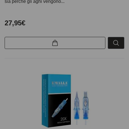
sia perché gli aghi vengono...
27,95€