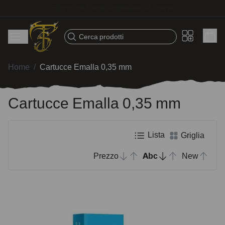
Spedizione veloce – Prodotti selezionati per tatuatori
Cerca prodotti
Home
/
Cartucce Emalla 0,35 mm
Cartucce Emalla 0,35 mm
Lista
Griglia
Prezzo
Abc
New