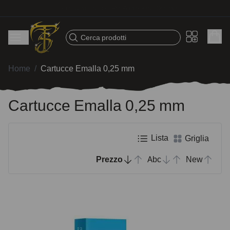
Spedizione veloce – Prodotti selezionati per tatuatori
Cerca prodotti
Home
/
Cartucce Emalla 0,25 mm
Cartucce Emalla 0,25 mm
Lista
Griglia
Prezzo
Abc
New