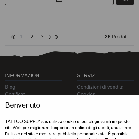
1
2
3
26
Prodotti
INFORMAZIONI
SERVIZI
Blog
Condizioni di vendita
Certificati
Cookies
Contatti
Privacy
Benvenuto
Resi
Spedizioni
TATTOO SUPPLY sas utilizza cookie e tecnologie simili in questo
sito Web per migliorare l'esperienza online degli utenti, analizzare
l'utilizzo del sito e mostrare pubblicità personalizzata. È possibile