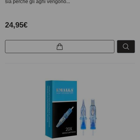
sia perché gli aghi vengono...
24,95€