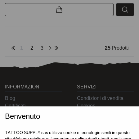
1
2
3
25
Prodotti
INFORMAZIONI
SERVIZI
Blog
Condizioni di vendita
Certificati
Cookies
Contatti
Privacy
Benvenuto
Resi
Spedizioni
TATTOO SUPPLY sas utilizza cookie e tecnologie simili in questo
sito Web per migliorare l'esperienza online degli utenti, analizzare