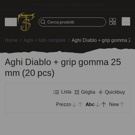
Spedizione veloce – Prodotti selezionati per tatuatori
Cerca prodotti
Home
/
Aghi + tubi completi
/
Aghi Diablo + grip gomma 25
Aghi Diablo + grip gomma 25
mm (20 pcs)
Lista
Griglia
Quickbuy
Prezzo
Abc
New